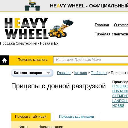
HE
A
VY WHEEL - ОФИЦИАЛЬНЫ
Главная
О комп
Тяжёлая спецтех
Продажа Спецтехники - Новая и БУ
Поиск по каталогу:
Каталог товаров
Главная
>
Каталог
>
Трейлеры
>
Прицепы с
Произво
Прицепы с донной разгрузкой
FRUEHA
FONTAIN
CLEMEN
LANDOL
HOBBS
Показать таблицей
Показать картинками
Фото
Наименование