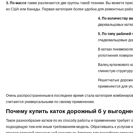
3. По массе
также различается две группы такой техники. Вы можете прио
из США или Канады. Первая категория более удобна для ремонтных работ
4. По количеству в
двухвальцовых катко
5. По типу рабочей 
гладковальцовые дор
В катках пневмокол
уплотнения поверхн
Валец кулачкового 
глинистую структуру
Решетчатые дорожны
применяется для упл
Очень распространенным в последнее время стала категория комбинирова
считаются универсальными по своему применению.
Почему купить каток дорожный б у выгодне
Такое разнообразие катков по их способу работы и применению требует
подходящую тем или иным требованиям модель. Обратившись к услугам 