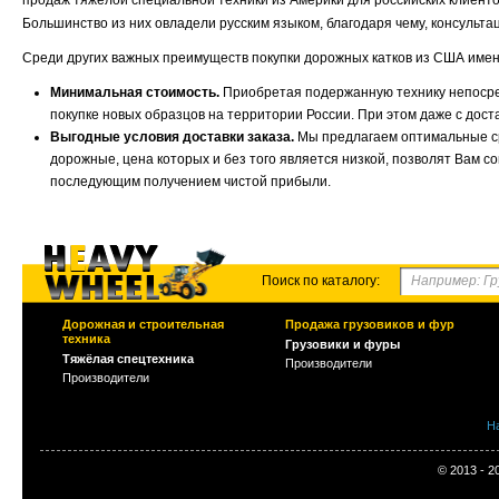
продаж тяжелой специальной техники из Америки для российских клиенто
Большинство из них овладели русским языком, благодаря чему, консульт
Среди других важных преимуществ покупки дорожных катков из США именно
Минимальная стоимость.
Приобретая подержанную технику непосред
покупке новых образцов на территории России. При этом даже с дост
Выгодные условия доставки заказа.
Мы предлагаем оптимальные ср
дорожные, цена которых и без того является низкой, позволят Вам с
последующим получением чистой прибыли.
Поиск по каталогу:
Дорожная и строительная
Продажа грузовиков и фур
техника
Грузовики и фуры
Тяжёлая спецтехника
Производители
Производители
Н
© 2013 - 