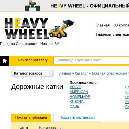
HE
A
VY WHEEL - ОФИЦИАЛЬНЫ
Главная
О комп
Тяжёлая спецтех
Продажа Спецтехники - Новая и БУ
Поиск по каталогу:
Каталог товаров
Главная
>
Каталог
>
Тяжёлая спецтехника
Производитель:
Дорожные катки
VOLVO
C
AMERICAN
V
HOMEMADE
H
KUBOTA
R
CASE
C
Показать таблицей
Показать картинками
Фото
Наименование