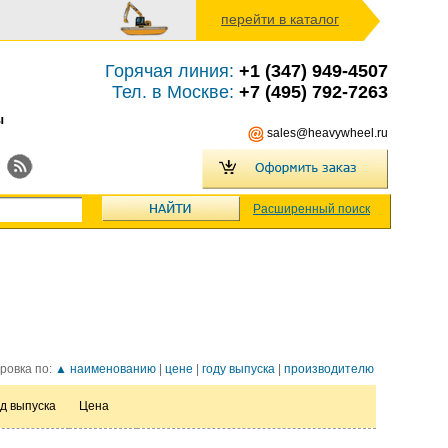
перейти в каталог
Горячая линия:
+1 (347) 949-4507
Тел. в Москве:
+7 (495) 792-7263
ы
sales@heavywheel.ru
Расширенный поиск
ровка по:
▲ наименованию
|
цене
|
году выпуска
|
производителю
д выпуска
Цена