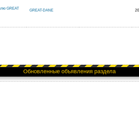
билю GREAT
GREAT-DANE
2
Обновленные объявления раздела