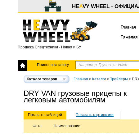
HE
A
VY WHEEL - ОФИЦИ
Главная
Тяжёлая 
Продажа Спецтехники - Новая и БУ
Поиск по каталогу:
Каталог товаров
Главная
>
Каталог
>
Трейлеры
>
DRY
DRY VAN грузовые прицепы к
легковым автомобилям
Показать таблицей
Показать картинками
Фото
Наименование