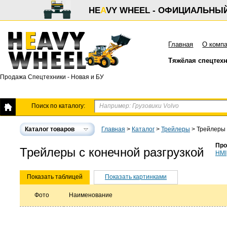
HE
A
VY WHEEL - ОФИЦИАЛЬНЫ
Главная
О комп
Тяжёлая спецтех
Продажа Спецтехники - Новая и БУ
Поиск по каталогу:
Каталог товаров
Главная
>
Каталог
>
Трейлеры
>
Трейлеры 
Про
Трейлеры с конечной разгрузкой
HMI
Показать таблицей
Показать картинками
Фото
Наименование