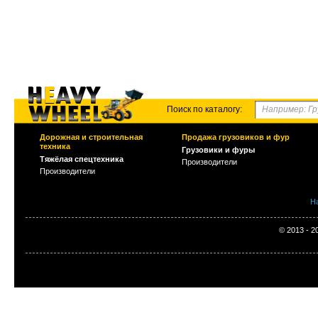
Поиск по каталогу:
Дорожная и строительная
Продажа грузовиков и фур
техника
Грузовики и фуры
Тяжёлая спецтехника
Производители
Производители
Н
© 2013 - 