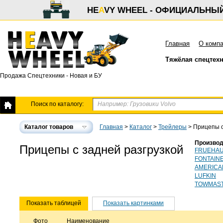
HE
A
VY WHEEL - ОФИЦИАЛЬНЫ
Главная
О комп
Тяжёлая спецтех
Продажа Спецтехники - Новая и БУ
Поиск по каталогу:
Каталог товаров
Главная
>
Каталог
>
Трейлеры
>
Прицепы с
Производ
Прицепы с задней разгрузкой
FRUEHA
FONTAIN
AMERICA
LUFKIN
TOWMAS
Показать таблицей
Показать картинками
Фото
Наименование