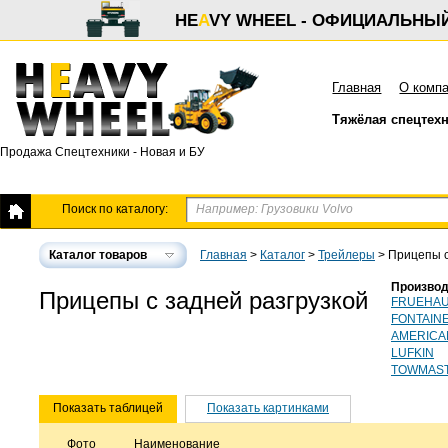
HE
A
VY WHEEL - ОФИЦИАЛЬНЫ
Главная
О комп
Тяжёлая спецтех
Продажа Спецтехники - Новая и БУ
Поиск по каталогу:
Каталог товаров
Главная
>
Каталог
>
Трейлеры
>
Прицепы с
Производ
Прицепы с задней разгрузкой
FRUEHA
FONTAIN
AMERICA
LUFKIN
TOWMAS
Показать таблицей
Показать картинками
Фото
Наименование