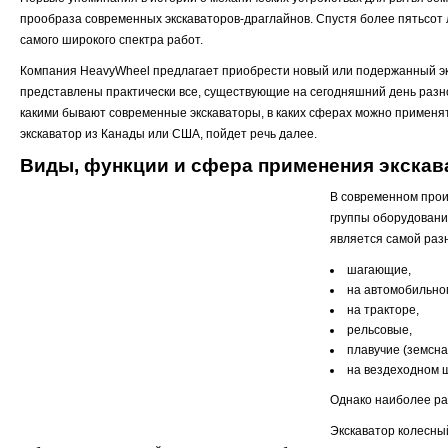
прообраза современных экскаваторов-драглайнов. Спустя более пятьсот л
самого широкого спектра работ.
Компания HeavyWheel предлагает приобрести новый или подержанный экс
представлены практически все, существующие на сегодняшний день разн
какими бывают современные экскаваторы, в каких сферах можно применят
экскаватор из Канады или США, пойдет речь далее.
Виды, функции и сфера применения экскав
В современном прои
группы оборудовани
является самой разн
шагающие,
на автомобильном
на тракторе,
рельсовые,
плавучие (земсн
на вездеходном 
Однако наиболее ра
Экскаватор колесны