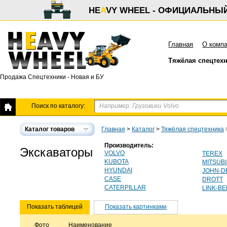
HE
A
VY WHEEL - ОФИЦИАЛЬНЫ
Главная
О комп
Тяжёлая спецтех
Продажа Спецтехники - Новая и БУ
Поиск по каталогу:
Каталог товаров
Главная
>
Каталог
>
Тяжёлая спецтехника
Производитель:
Экскаваторы
VOLVO
TEREX
KUBOTA
MITSUBI
HYUNDAI
JOHN-D
CASE
DROTT
CATERPILLAR
LINK-BE
Показать таблицей
Показать картинками
Фото
Наименование