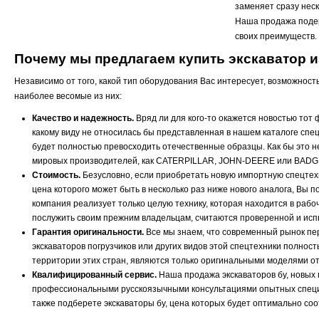
заменяет сразу нес
Наша продажа подер
своих преимуществ.
Почему мы предлагаем купить экскаватор 
Независимо от того, какой тип оборудования Вас интересует, возможнос
наиболее весомые из них:
Качество и надежность.
Вряд ли для кого-то окажется новостью тот 
какому виду не относилась бы представленная в нашем каталоге спец
будет полностью превосходить отечественные образцы. Как бы это н
мировых производителей, как CATERPILLAR, JOHN-DEERE или BADGER
Стоимость.
Безусловно, если приобретать новую импортную спецтехни
цена которого может быть в несколько раз ниже нового аналога, Вы 
компания реализует только целую технику, которая находится в рабо
послужить своим прежним владельцам, считаются проверенной и испы
Гарантия оригинальности.
Все мы знаем, что современный рынок п
экскаваторов погрузчиков или других видов этой спецтехники полно
территории этих стран, являются только оригинальными моделями о
Квалифицированный сервис.
Наша продажа экскаваторов бу, новых 
профессиональными русскоязычными консультациями опытных специа
также подберете экскаваторы бу, цена которых будет оптимально соо