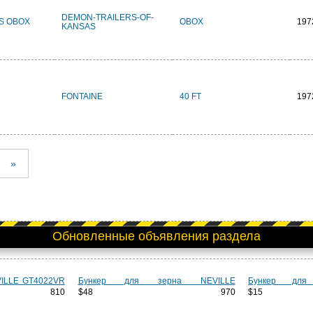
DEMON-TRAILERS-OF-
AS OBOX
OBOX
197
KANSAS
FONTAINE
40 FT
197
»
Обновленные объявления раздела
VILLE GT4022VR
Бункер для зерна NEVILLE
Бункер для
810
$48 970
$1