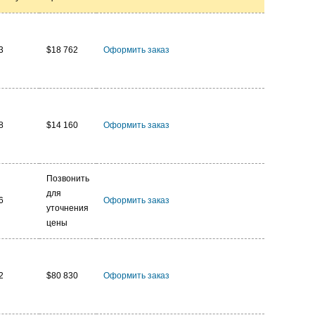
3
$18 762
Оформить заказ
8
$14 160
Оформить заказ
Позвонить
для
6
Оформить заказ
уточнения
цены
2
$80 830
Оформить заказ