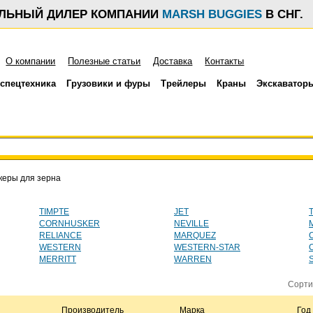
АЛЬНЫЙ ДИЛЕР КОМПАНИИ
MARSH BUGGIES
В СНГ.
О компании
Полезные статьи
Доставка
Контакты
спецтехника
Грузовики и фуры
Трейлеры
Краны
Экскаватор
керы для зерна
TIMPTE
JET
CORNHUSKER
NEVILLE
RELIANCE
MARQUEZ
WESTERN
WESTERN-STAR
MERRITT
WARREN
Сорти
Производитель
Марка
Год