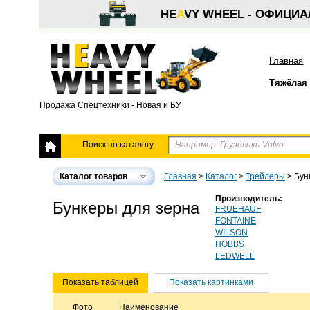
HE
A
VY WHEEL - ОФИЦИ
Главная
Тяжёлая 
Продажа Спецтехники - Новая и БУ
Поиск по каталогу:
Каталог товаров
Главная
>
Каталог
>
Трейлеры
>
Бун
Производитель:
Бункеры для зерна
FRUEHAUF
FONTAINE
WILSON
HOBBS
LEDWELL
Показать таблицей
Показать картинками
Фото
Наименование