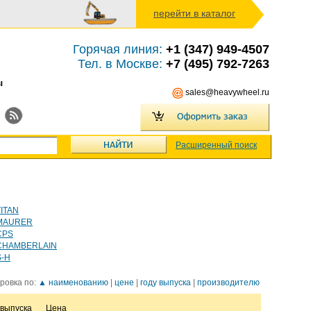
перейти в каталог
Горячая линия:
+1 (347) 949-4507
Тел. в Москве:
+7 (495) 792-7263
ы
sales@heavywheel.ru
Расширенный поиск
TITAN
MAURER
CPS
CHAMBERLAIN
S-H
ровка по:
▲ наименованию
|
цене
|
году выпуска
|
производителю
 выпуска
Цена