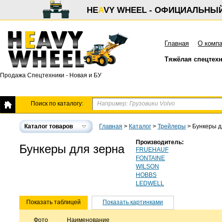
HE
A
VY WHEEL - ОФИЦИАЛЬНЫ
Главная
О комп
Тяжёлая спецтех
Продажа Спецтехники - Новая и БУ
Поиск по каталогу:
Каталог товаров
Главная
>
Каталог
>
Трейлеры
>
Бункеры д
Производитель:
Бункеры для зерна
FRUEHAUF
FONTAINE
WILSON
HOBBS
LEDWELL
Показать таблицей
Показать картинками
Фото
Наименование