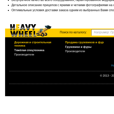
Безупречное качество всего оборудования, гарантированное ведущ
Детальное описание прицепов с яркими и четкими фотографиями на 
Оптимальные условия доставки заказа одним из выбранных Вами спо
Поиск по каталогу:
Дорожная и строительная
Продажа грузовиков и фур
техника
Грузовики и фуры
Тяжёлая спецтехника
Производители
Производители
Н
© 2013 - 