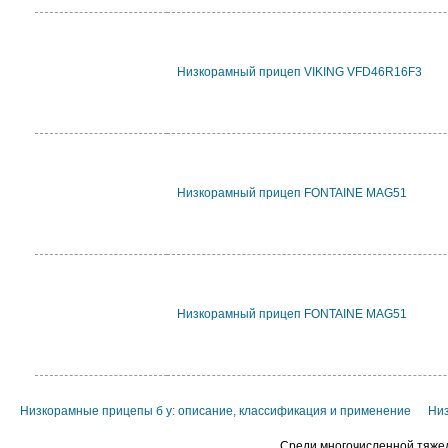
Низкорамный прицеп VIKING VFD46R16F3
Низкорамный прицеп FONTAINE MAG51
Низкорамный прицеп FONTAINE MAG51
Низкорамные прицепы б у: описание, классификация и применение
Низ
Среди многочисленной тяжел