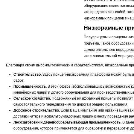
оборудование является неза
что представляет собой така
низкорамных прицепов в наш
Низкорамные при
Полуприцепы и прицепы низ
подъема. Такое оборудовани
самостоятельного передвиже
что в значительной мере упр
Благодаря своим высоким техническим характеристикам, низкорамные пр
Строительство.
Здесь прицеп-низкорамная платформа может быть исп
работ.
Промышленность.
В этой сфере, воспользовавшись возможностью ку
конвейерных линий и другого оборудования для производственных це
Сельское хозяйство.
Подержанные низкорамные прицепы позволят В
самостоятельного передвижения по дорогам общего пользования.
Дорожное строительство.
Если Ваша компания или организация зан
доставки катков и асфальтоукладочных машин к месту проведения ра
Лесозаготовки и деревообрабатывающая промышленность.
В данн
оборудования, которое применяется для обработки и переработки д