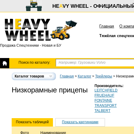
HE
A
VY WHEEL - ОФИЦИАЛЬНЫ
Главная
О комп
Тяжёлая спецтех
Продажа Спецтехники - Новая и БУ
Поиск по каталогу:
Каталог товаров
Главная
>
Каталог
>
Трейлеры
>
Низкорам
Производитель:
Низкорамные прицепы
LEITCHFIELD
FRUEHAUF
FONTAINE
TRANSPORT
TALBERT
Показать таблицей
Показать картинками
Фото
Наименование