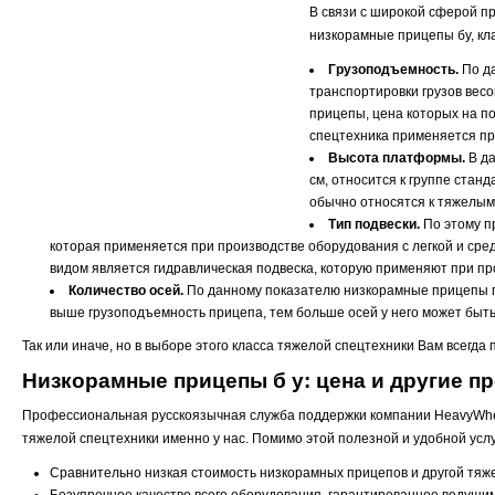
В связи с широкой сферой п
низкорамные прицепы бу, к
Грузоподъемность.
По да
транспортировки грузов весо
прицепы, цена которых на п
спецтехника применяется при
Высота платформы.
В да
см, относится к группе стан
обычно относятся к тяжелым
Тип подвески.
По этому п
которая применяется при производстве оборудования с легкой и ср
видом является гидравлическая подвеска, которую применяют при пр
Количество осей.
По данному показателю низкорамные прицепы по
выше грузоподъемность прицепа, тем больше осей у него может быть
Так или иначе, но в выборе этого класса тяжелой спецтехники Вам всегд
Низкорамные прицепы б у: цена и другие п
Профессиональная русскоязычная служба поддержки компании HeavyWhee
тяжелой спецтехники именно у нас. Помимо этой полезной и удобной услу
Сравнительно низкая стоимость низкорамных прицепов и другой тяже