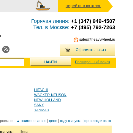
перейти в каталог
Горячая линия:
+1 (347) 949-4507
Тел. в Москве:
+7 (495) 792-7263
ы
sales@heavywheel.ru
Расширенный поиск
HITACHI
WACKER-NEUSON
NEW-HOLLAND
SANY
YANMAR
ровка по:
▲ наименованию
|
цене
|
году выпуска
|
производителю
 выпуска
Цена