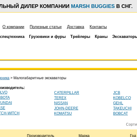
АЛЬНЫЙ ДИЛЕР КОМПАНИИ
MARSH BUGGIES
В СНГ.
О компании
Полезные статьи
Доставка
Контакты
спецтехника
Грузовики и фуры
Трейлеры
Краны
Экскаватор
хника
>
Малогабаритные экскаваторы
оизводитель:
LVO
CATERPILLAR
JCB
BOTA
TEREX
KOBELCO
UNDAI
NISSAN
GEHL
ASE
JOHN-DEERE
TAKEUCHI
TCH-WITCH
KOMATSU
BOBCAT
Сорти
Производитель
Марка
Год