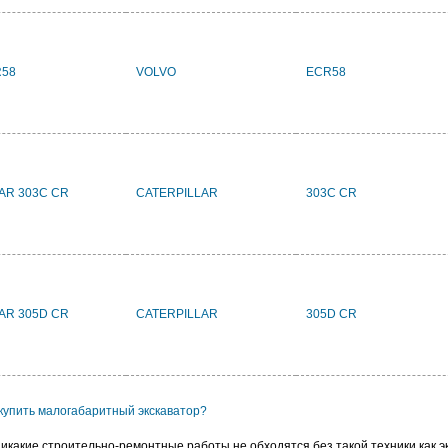
R58
VOLVO
ECR58
LAR 303C CR
CATERPILLAR
303C CR
LAR 305D CR
CATERPILLAR
305D CR
 купить малогабаритный экскаватор?
икакие строительно-ремонтные работы не обходятся без такой техники как э