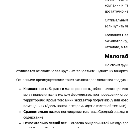
компаний и, т
достаточно н
Оптимальным 
если купить м
Компания Heav
экскаватор б
каталоге, а т
Малогаб
По своим фун
отличается от своих более крупных "собратьев". Однако их габар
Основными преимуществами таких экскаваторов являются следующ
Компактные габариты и маневренность
, обеспечивающие исп
могут применяться в мелком фермерстве, при проведении стро
территориях. Кроме того мини экскаватор погрузчик бу или но
помещениях (Здесь, конечно же речь идет о колесной технике).
Сравнительно низкое поглощение топлива.
Средний расход го
содержание.
Относительно легкий вес.
Согласно общепринятой международн