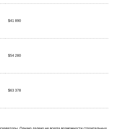
$41 890
$54 280
$63 378
кскаваторы. Однако далеко не всегда возможности строительных