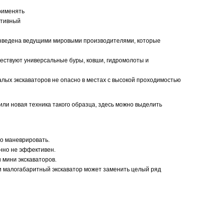
применять
ативный
оизведена ведущими мировыми производителями, которые
ществуют универсальные буры, ковши, гидромолоты и
алых экскаваторов не опасно в местах с высокой проходимостью
 или новая техника такого образца, здесь можно выделить
но маневрировать.
енно не эффективен.
 мини экскаваторов.
и малогабаритный экскаватор может заменить целый ряд