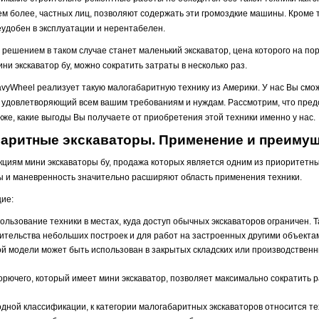
ем более, частных лиц, позволяют содержать эти громоздкие машины. Кроме 
еудобен в эксплуатации и нерентабелен.
решением в таком случае станет маленький экскаватор, цена которого на по
ини экскаватор бу, можно сократить затраты в несколько раз.
yWheel реализует такую малогабаритную технику из Америки. У нас Вы смож
у, удовлетворяющий всем вашим требованиям и нуждам. Рассмотрим, что пре
акже, какие выгоды Вы получаете от приобретения этой техники именно у нас.
аритные экскаваторы. Применение и преиму
кциям мини экскаваторы бу, продажа которых является одним из приоритетн
иты и маневренность значительно расширяют область применения техники.
ие:
ользование техники в местах, куда доступ обычных экскаваторов ограничен.
ительства небольших построек и для работ на застроенных другими объекта
вой модели может быть использован в закрытых складских или производствен
рючего, который имеет мини экскаватор, позволяет максимально сократить р
ой классификации, к категории малогабаритных экскаваторов относится те