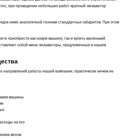
того, при проведении небольших работ крупный экскаватор
рядок ниже аналогичной техники стандартных габаритов. При этом
ете приобрести как новую машину, так и купить маленький
дставляют собой мини экскаваторы, предложенные в нашем
щества
ых направлений работы нашей компании, практически ничем не
 Таким машины
ми
ных
асходы на его
хника весом