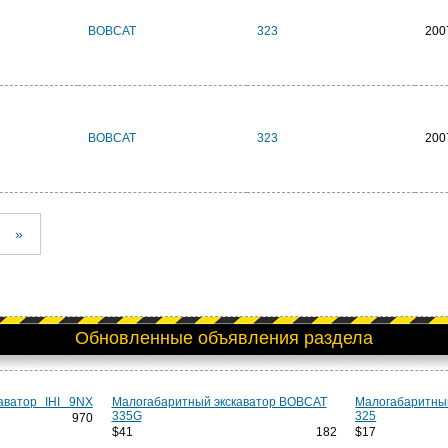
BOBCAT
323
200
BOBCAT
323
200
»
Обновленные объявления раздела
аватор IHI 9NX
Малогабаритный экскаватор BOBCAT
Малогабаритны
335G
325
970
$41 182
$1