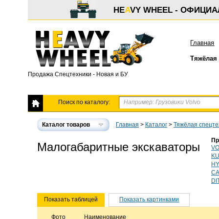
HE
A
VY WHEEL - ОФИЦИ
Главная
Тяжёлая 
Продажа Спецтехники - Новая и БУ
Поиск по каталогу:
Каталог товаров
Главная
>
Каталог
>
Тяжёлая спецте
Пр
Малогабаритные экскаваторы
VO
KU
HY
C
DI
Показать таблицей
Показать картинками
Фото
Наименование