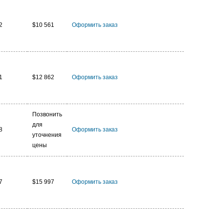
2
$10 561
Оформить заказ
1
$12 862
Оформить заказ
Позвонить
для
8
Оформить заказ
уточнения
цены
7
$15 997
Оформить заказ