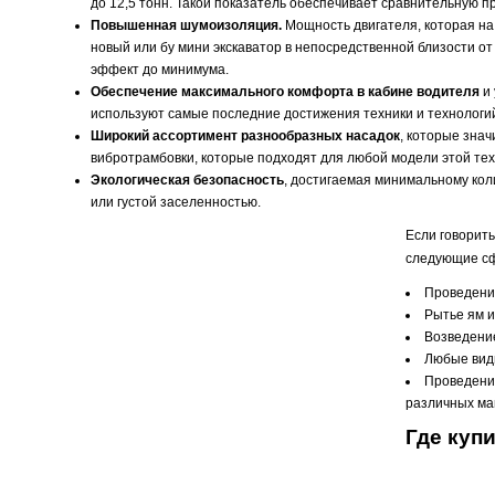
до 12,5 тонн. Такой показатель обеспечивает сравнительную 
Повышенная шумоизоляция.
Мощность двигателя, которая на 
новый или бу мини экскаватор в непосредственной близости о
эффект до минимума.
Обеспечение максимального комфорта в кабине водителя
и 
используют самые последние достижения техники и технологи
Широкий ассортимент разнообразных насадок
, которые зна
вибротрамбовки, которые подходят для любой модели этой тех
Экологическая безопасность
, достигаемая минимальному кол
или густой заселенностью.
Если говорить
следующие с
Проведени
Рытье ям и
Возведение
Любые виды
Проведение
различных ма
Где куп