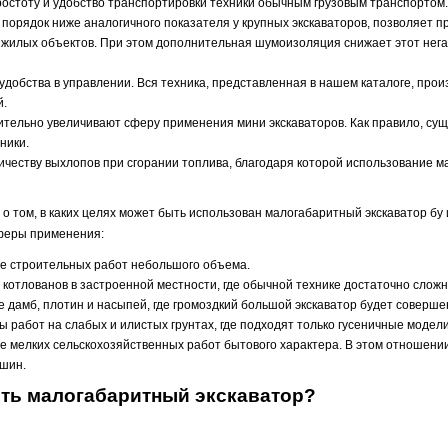
простоту и удобство транспортировки техники обычным грузовым транспортом.
порядок ниже аналогичного показателя у крупных экскаваторов, позволяет 
т жилых объектов. При этом дополнительная шумоизоляция снижает этот нег
удобства в управлении. Вся техника, представленная в нашем каталоге, пр
й.
чительно увеличивают сферу применения мини экскаваторов. Как правило, су
ники.
ичеству выхлопов при сгорании топлива, благодаря которой использование м
 о том, в каких целях может быть использован малогабаритный экскаватор бу
феры применения:
е строительных работ небольшого объема.
 котлованов в застроенной местности, где обычной технике достаточно слож
 дамб, плотин и насыпей, где громоздкий большой экскаватор будет соверш
 работ на слабых и илистых грунтах, где подходят только гусеничные модели
 мелких сельскохозяйственных работ бытового характера. В этом отношени
шин.
ить малогабаритный экскаватор?