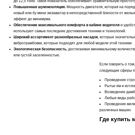
до 12,5 тонн. Такой показатель обеспечивает сравнительную просто
Повышенная шумоизоляция.
Мощность двигателя, которая на поряд
новый или бу мини экскаватор в непосредственной близости от жилы
эффект до минимума.
Обеспечение максимального комфорта в кабине водителя
и удобст
используют самые последние достижения техники и технологий.
Широкий ассортимент разнообразных насадок
, которые значитель
вибротрамбовки, которые подходят для любой модели этой техники.
Экологическая безопасность
, достигаемая минимальному количеств
или густой заселенностью.
Если говорить о том
следующие сферы п
Проведение стро
Рытье ям и котло
Возведение дамб,
Любые виды работ
Проведение мелк
различных машин.
Где купить