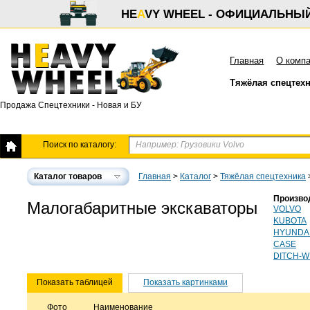
HE
A
VY WHEEL - ОФИЦИАЛЬНЫ
Главная
О комп
Тяжёлая спецтех
Продажа Спецтехники - Новая и БУ
Поиск по каталогу:
Каталог товаров
Главная
>
Каталог
>
Тяжёлая спецтехника
Произво
Малогабаритные экскаваторы
VOLVO
KUBOTA
HYUNDA
CASE
DITCH-W
Показать таблицей
Показать картинками
Фото
Наименование