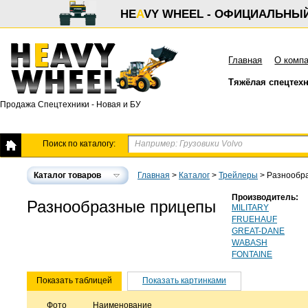
HE
A
VY WHEEL - ОФИЦИАЛЬНЫ
Главная
О комп
Тяжёлая спецтех
Продажа Спецтехники - Новая и БУ
Поиск по каталогу:
Каталог товаров
Главная
>
Каталог
>
Трейлеры
>
Разнообр
Производитель:
Разнообразные прицепы
MILITARY
FRUEHAUF
GREAT-DANE
WABASH
FONTAINE
Показать таблицей
Показать картинками
Фото
Наименование