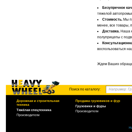
Безупречное кач
тяжелой автопромы
Стоимость.
Мы пр
менее, все товары,
Доставка.
Наша к
полуприцепы с подв
Консультационн
воспользоваться на
Ждем Ваших обращен
Поиск по каталогу:
Дорожная и строительная
Продажа грузовиков и фур
техника
Грузовики и фуры
Тяжёлая спецтехника
Производители
Производители
Н