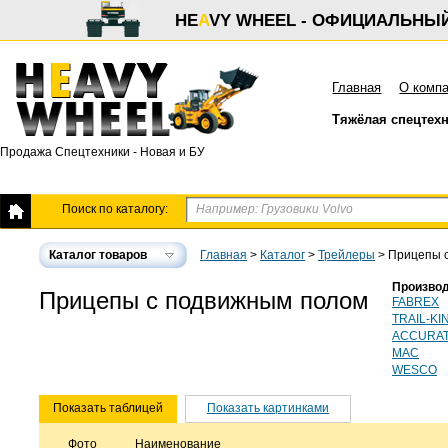
HE
A
VY WHEEL - ОФИЦИАЛЬНЫ
Главная
О комп
Тяжёлая спецтех
Продажа Спецтехники - Новая и БУ
Поиск по каталогу:
Каталог товаров
Главная
>
Каталог
>
Трейлеры
>
Прицепы с
Производ
Прицепы с подвижным полом
FABREX
TRAIL-KI
ACCURA
MAC
WESCO
Показать таблицей
Показать картинками
Фото
Наименование