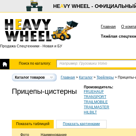
HE
A
VY WHEEL - ОФИЦИАЛЬНЫ
Главная
О комп
Тяжёлая спецтех
Продажа Спецтехники - Новая и БУ
Поиск по каталогу:
Каталог товаров
Главная
>
Каталог
>
Трейлеры
>
Прицепы-
Производитель:
Прицепы-цистерны
FRUEHAUF
TRANSPORT
TRAILMOBILE
TRAILMASTER
HILBILT
Показать таблицей
Показать картинками
Фото
Наименование