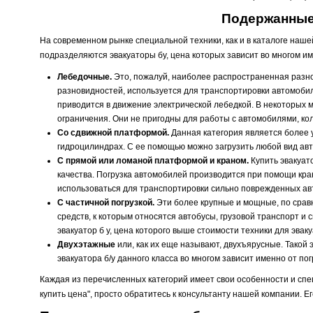
Подержанные
На современном рынке специальной техники, как и в каталоге наш
подразделяются эвакуаторы бу, цена которых зависит во многом им
Лебедочные.
Это, пожалуй, наиболее распространенная разно
разновидностей, используется для транспортировки автомобил
приводится в движение электрической лебедкой. В некоторых 
ограничения. Они не пригодны для работы с автомобилями, кол
Со сдвижной платформой.
Данная категория является более 
гидроцилиндрах. С ее помощью можно загрузить любой вид авт
С прямой или ломаной платформой и краном.
Купить эвакуато
качества. Погрузка автомобилей производится при помощи кран
использоваться для транспортировки сильно поврежденных ав
С частичной погрузкой.
Эти более крупные и мощные, по срав
средств, к которым относятся автобусы, грузовой транспорт и 
эвакуатор б у, цена которого выше стоимости техники для эвак
Двухэтажные
или, как их еще называют, двухъярусные. Такой
эвакуатора б/у данного класса во многом зависит именно от по
Каждая из перечисленных категорий имеет свои особенности и спец
купить цена", просто обратитесь к консультанту нашей компании. 