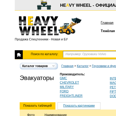
HE
A
VY WHEEL - ОФИЦИ
Главная
Тяжёлая 
Продажа Спецтехники - Новая и БУ
Поиск по каталогу:
Каталог товаров
Главная
>
Каталог
>
Грузовики и фу
Производитель:
Эвакуаторы
GMC
INT
CHEVROLET
MA
MILITARY
PET
FORD
FIF
FREIGHTLINER
DO
Показать таблицей
Показать картинками
Фото
Наименование