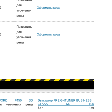
Позвонить
для
9
Оформить заказ
уточнения
цены
Позвонить
для
5
Оформить заказ
уточнения
цены
 FORD F450 SD
Эвакуатор FREIGHTLINER BUSINESS
CLASS M2 106
ля уточнения цены
$77 879