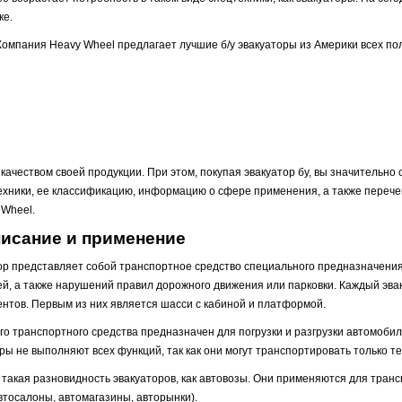
ке.
Компания Heavy Wheel предлагает лучшие б/у эвакуаторы из Америки всех п
качеством своей продукции. При этом, покупая эвакуатор бу, вы значительно
хники, ее классификацию, информацию о сфере применения, а также перечен
 Wheel.
писание и применение
р представляет собой транспортное средство специального предназначения.
й, а также нарушений правил дорожного движения или парковки. Каждый эвак
ентов. Первым из них является шасси с кабиной и платформой.
о транспортного средства предназначен для погрузки и разгрузки автомобил
ры не выполняют всех функций, так как они могут транспортировать только те
акая разновидность эвакуаторов, как автовозы. Они применяются для трансп
втосалоны, автомагазины, авторынки).