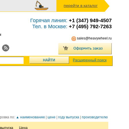
перейти в каталог
Горячая линия:
+1 (347) 949-4507
Тел. в Москве:
+7 (495) 792-7263
ы
sales@heavywheel.ru
Расширенный поиск
ровка по:
▲ наименованию
|
цене
|
году выпуска
|
производителю
 выпуска
Цена