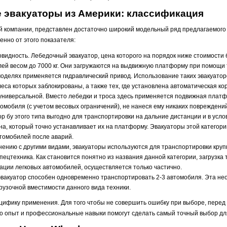
 эвакуаторы из Америки: классификация
ей компании, представлен достаточно широкий модельный ряд предлагаемого 
енно от этого показателя:
видность. Лебедочный эвакуатор, цена которого на порядок ниже стоимости 
ей весом до 7000 кг. Они загружаются на выдвижную платформу при помощи 
моделях применяется гидравлический привод. Использование таких эвакуатор
еса которых заблокированы, а также тех, где установлена автоматическая ко
универсальной. Вместо лебедки и троса здесь применяется подвижная плат
омобиля (с учетом весовых ограничений), не нанеся ему никаких повреждений
р бу этого типа выгодно для транспортировки на дальние дистанции и в усло
а, который точно устанавливает их на платформу. Эвакуаторы этой категори
томобилей после аварий.
нению с другими видами, эвакуаторы используются для транспортировки кру
спецтехника. Как становится понятно из названия данной категории, загрузка
уации легковых автомобилей, осуществляется только частично.
 эвакуатор способен одновременно транспортировать 2-3 автомобиля. Эта не
грузочной вместимости данного вида техники.
ифику применения. Для того чтобы не совершить ошибку при выборе, перед т
Его опыт и профессиональные навыки помогут сделать самый точный выбор дл