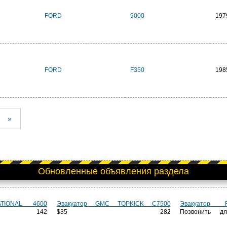
FORD
9000
197
FORD
F350
198
»
Обновленные объявления раздела
ATIONAL 4600
Эвакуатор GMC TOPKICK C7500
Эвакуатор
142
$35 282
Позвонить д