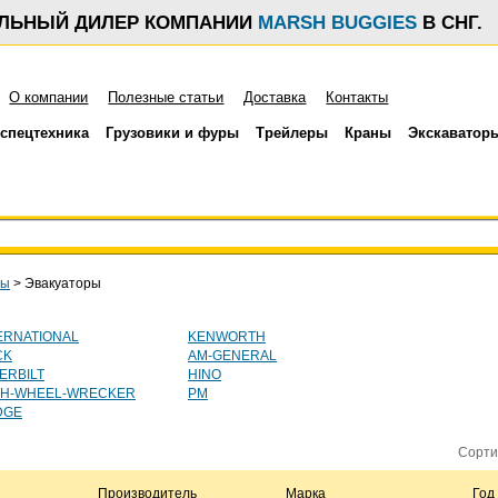
АЛЬНЫЙ ДИЛЕР КОМПАНИИ
MARSH BUGGIES
В СНГ.
О компании
Полезные статьи
Доставка
Контакты
спецтехника
Грузовики и фуры
Трейлеры
Краны
Экскаватор
ры
>
Эвакуаторы
ERNATIONAL
KENWORTH
CK
AM-GENERAL
ERBILT
HINO
TH-WHEEL-WRECKER
PM
DGE
Сорти
Производитель
Марка
Год