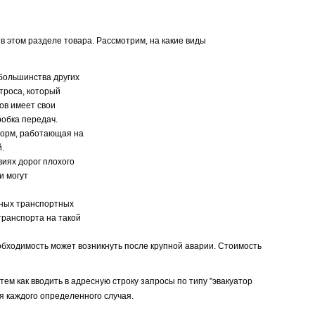
в этом разделе товара. Рассмотрим, на какие виды
большинства других
троса, который
ов имеет свои
робка передач.
форм, работающая на
.
виях дорог плохого
и могут
пных транспортных
 транспорта на такой
обходимость может возникнуть после крупной аварии. Стоимость
ем как вводить в адресную строку запросы по типу "эвакуатор
я каждого определенного случая.