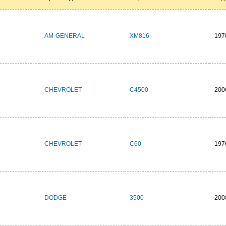
AM-GENERAL
XM816
197
CHEVROLET
C4500
200
CHEVROLET
C60
197
DODGE
3500
200