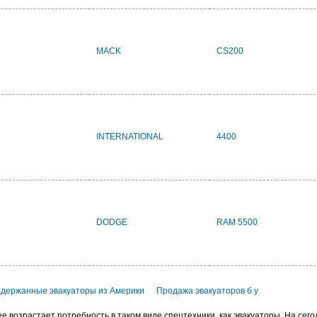
MACK
CS200
INTERNATIONAL
4400
DODGE
RAM 5500
держанные эвакуаторы из Америки
Продажа эвакуаторов б у
е возрастает потребность в таком виде спецтехники, как эвакуаторы. На се