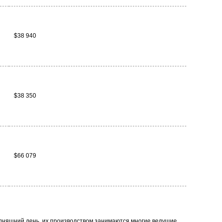
$38 940
$38 350
$66 079
годняшний день, их производством занимаются многие ведущие