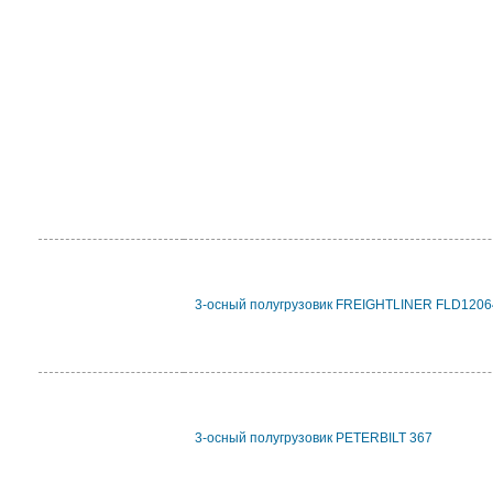
3-осный полугрузовик FREIGHTLINER FLD120
3-осный полугрузовик PETERBILT 367