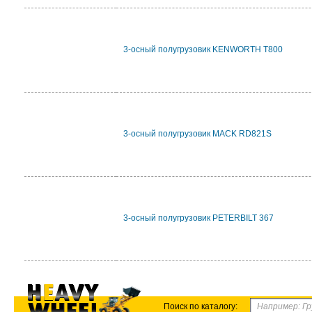
3-осный полугрузовик KENWORTH T800
3-осный полугрузовик MACK RD821S
3-осный полугрузовик PETERBILT 367
Поиск по каталогу: