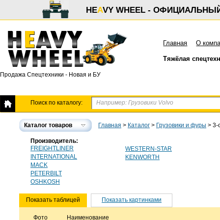
HE
A
VY WHEEL - ОФИЦИАЛЬНЫ
Главная
О комп
Тяжёлая спецтех
Продажа Спецтехники - Новая и БУ
Поиск по каталогу:
Каталог товаров
Главная
>
Каталог
>
Грузовики и фуры
>
3-
Производитель:
FREIGHTLINER
WESTERN-STAR
INTERNATIONAL
KENWORTH
MACK
PETERBILT
OSHKOSH
Показать таблицей
Показать картинками
Фото
Наименование