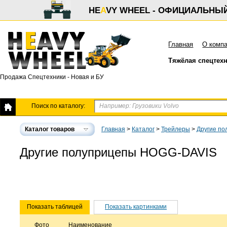
HE
A
VY WHEEL - ОФИЦИАЛЬНЫ
Главная
О комп
Тяжёлая спецтех
Продажа Спецтехники - Новая и БУ
Поиск по каталогу:
Каталог товаров
Главная
>
Каталог
>
Трейлеры
>
Другие по
Другие полуприцепы HOGG-DAVIS
Показать таблицей
Показать картинками
Фото
Наименование