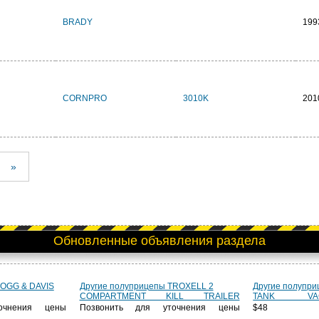
BRADY
199
CORNPRO
3010K
201
»
Обновленные объявления раздела
HOGG & DAVIS
Другие полуприцепы TROXELL 2
Другие полупр
COMPARTMENT KILL TRAILER
TANK VA
очнения цены
Позвонить для уточнения цены
$4