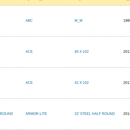
ABC
M_M
198
ACE
40 X 102
201
ACE
42 X 102
201
LF ROUND
ARMOR-LITE
32' STEEL HALF ROUND
201