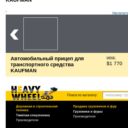
KAUFMAN
Увеличит
цена:
Автомобильный прицеп для
$1 770
транспортного средства
KAUFMAN
Поиск по каталогу:
Дорожная и строительная
Продажа грузовиков и фур
техника
Грузовики и фуры
Тяжёлая спецтехника
Производители
Производители