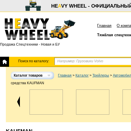
HE
A
VY WHEEL - ОФИЦИАЛЬНЫ
Главная
О комп
Тяжёлая спецтех
Продажа Спецтехники - Новая и БУ
Поиск по каталогу:
Каталог товаров
Главная
>
Каталог
>
Трейлеры
>
Автомобил
средства KAUFMAN