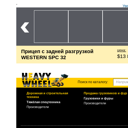
Ув
цена:
Прицеп с задней разгрузкой
$13 
WESTERN SPC 32
Поиск по каталогу:
Дорожная и строительная
Продажа грузовиков и фур
техника
Грузовики и фуры
Тяжёлая спецтехника
Производители
Производители