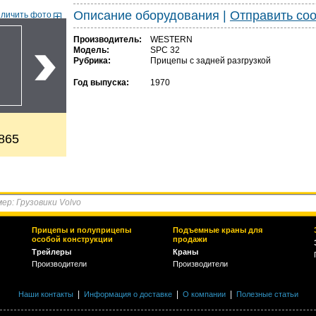
Описание оборудования
|
Отправить со
еличить фото
Производитель:
WESTERN
Модель:
SPC 32
Рубрика:
Прицепы с задней разгрузкой
Год выпуска:
1970
865
Прицепы и полуприцепы
Подъемные краны для
особой конструкции
продажи
Трейлеры
Краны
Производители
Производители
|
|
|
Наши контакты
Информация о доставке
О компании
Полезные статьи