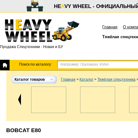
HE
A
VY WHEEL - ОФИЦИАЛЬНЫ
Главная
О комп
Тяжёлая спецтех
Продажа Спецтехники - Новая и БУ
Поиск по каталогу:
Каталог товаров
Главная
>
Каталог
>
Тяжёлая спецтехника
BOBCAT E80