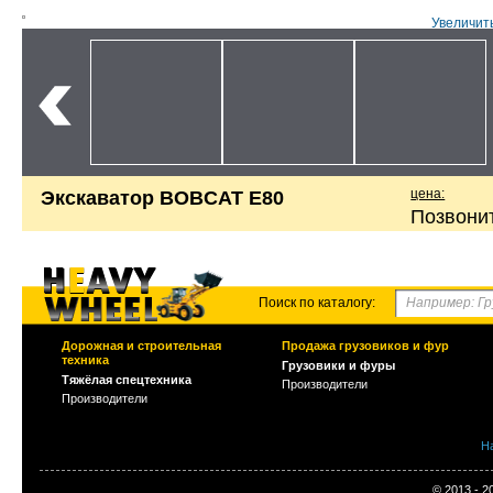
Увеличит
цена:
Экскаватор BOBCAT E80
Позвони
Поиск по каталогу:
Дорожная и строительная
Продажа грузовиков и фур
техника
Грузовики и фуры
Тяжёлая спецтехника
Производители
Производители
Н
© 2013 - 