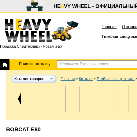
HE
A
VY WHEEL - ОФИЦИАЛЬНЫ
Главная
О комп
Тяжёлая спецтех
Продажа Спецтехники - Новая и БУ
Поиск по каталогу:
Каталог товаров
Главная
>
Каталог
>
Тяжёлая спецтехника
BOBCAT E80