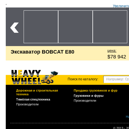
Увеличит
цена:
Экскаватор BOBCAT E80
$78 942
Поиск по каталогу:
Дорожная и строительная
Продажа грузовиков и фур
техника
Грузовики и фуры
Тяжёлая спецтехника
Производители
Производители
Н
© 2013 - 