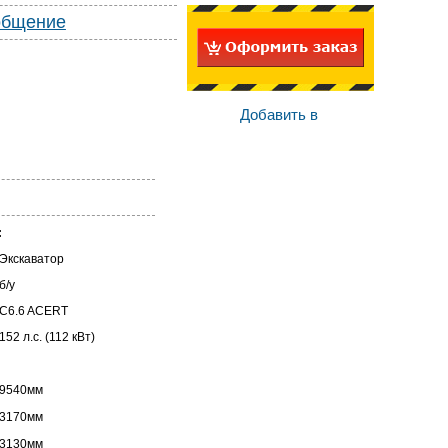
общение
Добавить в
:
Экскаватор
б/у
C6.6 ACERT
152 л.с. (112 кВт)
9540мм
3170мм
3130мм