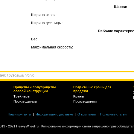
Шасси:
Ширина колеи:
Ширина гусеницы:
Рабочие характерис
Вес:
Максимальная скорость:
Прицепы и полуприцепы
Подъемные краны для
особой конструкции
продажи
Трейлеры
Краны
Производители
Производители
|
|
|
Наши контакты
Информация о доставке
О компании
Полезные статьи
013 - 2021 HeavyWheel.ru | Копирование информации сайта запрещено правообладате