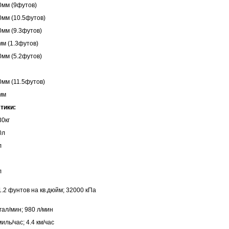
0мм (9футов)
0мм (10.5футов)
0мм (9.3футов)
м (1.3футов)
0мм (5.2футов)
0мм (11.5футов)
мм
тики:
30кг
0л
л
л
.2 фунтов на кв.дюйм; 32000 кПа
гал/мин; 980 л/мин
миль/час; 4.4 км/час