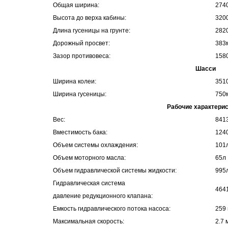
Общая ширина:
274
Высота до верха кабины:
320
Длина гусеницы на грунте:
282
Дорожный просвет:
383м
Зазор противовеса:
158
Шасси
Ширина колеи:
351
Ширина гусеницы:
750
Рабочие характерис
Вес:
841
Вместимость бака:
124
Объем системы охлаждения:
101
Объем моторного масла:
65л
Объем гидравлической системы жидкости:
995
Гидравлическая система
4641
давление редукционного клапана:
Емкость гидравлического потока насоса:
259 
Максимальная скорость:
2.7 