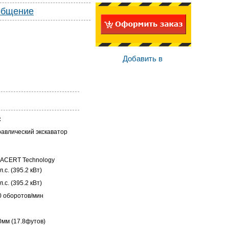
общение
Добавить в
:
равлический экскаватор
 ACERT Technology
л.с. (395.2 кВт)
л.с. (395.2 кВт)
0 оборотов/мин
0мм (17.8футов)