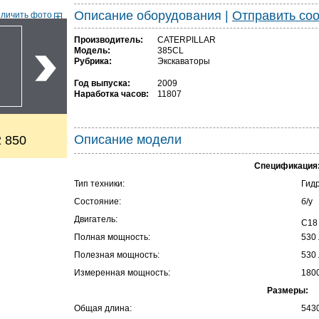
Описание оборудования
|
Отправить со
еличить фото
Производитель:
CATERPILLAR
Модель:
385CL
Рубрика:
Экскаваторы
Год выпуска:
2009
Наработка часов:
11807
Описание модели
 850
Спецификация
Тип техники:
Гид
Состояние:
б/у
Двигатель:
C18
Полная мощность:
530 
Полезная мощность:
530 
Измеренная мощность:
180
Размеры:
Общая длина:
543