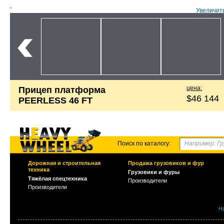
Увеличит
цена:
Прицеп платформа
$46 144
PEERLESS 46 FT
Поиск по каталогу:
Дорожная и строительная
Продажа грузовиков и фур
техника
Грузовики и фуры
Тяжёлая спецтехника
Производители
Производители
Н