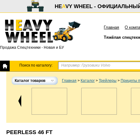
HE
A
VY WHEEL - ОФИЦИАЛЬНЫ
Главная
О комп
Тяжёлая спецтех
Продажа Спецтехники - Новая и БУ
Поиск по каталогу:
Каталог товаров
Главная
>
Каталог
>
Трейлеры
>
Прицепы 
PEERLESS 46 FT