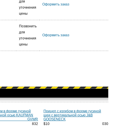
для
Оформить заказ
уточнения
цены
Позвонить
для
Оформить заказ
уточнения
цены
ом в форме гусиной
Прицеп с изгибом в форме гусиной
льной осью KAUFMAN
шеи с вертикальной осью J&B
00 GVWR
GOOSENECK
 832
$10 030