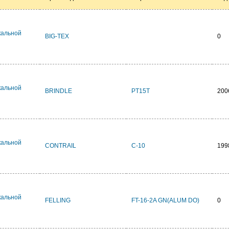
кальной
BIG-TEX
0
кальной
BRINDLE
PT15T
200
кальной
CONTRAIL
C-10
199
кальной
FELLING
FT-16-2A GN(ALUM DO)
0