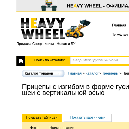
HE
A
VY WHEEL - ОФИЦИ
Главная
Тяжёлая 
Продажа Спецтехники - Новая и БУ
Поиск по каталогу:
Каталог товаров
Главная
>
Каталог
>
Трейлеры
>
Приц
Прицепы с изгибом в форме гус
шеи с вертикальной осью
Показать таблицей
Показать картинками
Фото
Наименование