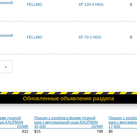
кальной
FELLING
XF-120-3 HDG
0
кальной
FELLING
XF-70-2 HDG
0
»
Обновленные объявления раздела
рме гусиной
Прицеп с изгибом в форме гусиной
Прицеп с изгиб
осью KAUFMAN
шеи с вертикальной осью KAUFMAN
шеи с вертика
 GVWR
45,000 GVWR
17,0
832
$15 788
$6