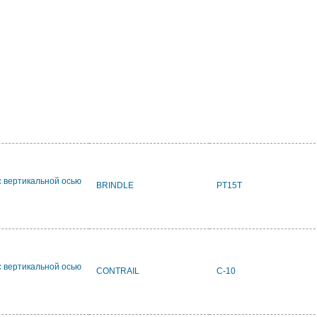
с вертикальной осью
BRINDLE
PT15T
с вертикальной осью
CONTRAIL
C-10