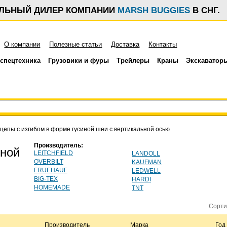
АЛЬНЫЙ ДИЛЕР КОМПАНИИ
MARSH BUGGIES
В СНГ.
О компании
Полезные статьи
Доставка
Контакты
спецтехника
Грузовики и фуры
Трейлеры
Краны
Экскаватор
епы с изгибом в форме гусиной шеи с вертикальной осью
Производитель:
иной
LEITCHFIELD
LANDOLL
OVERBILT
KAUFMAN
FRUEHAUF
LEDWELL
BIG-TEX
HARDI
HOMEMADE
TNT
Сорти
Производитель
Марка
Год