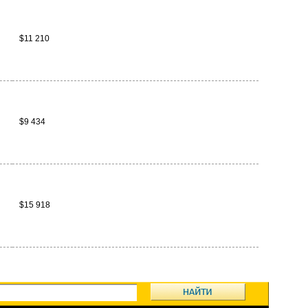
$11 210
$9 434
$15 918