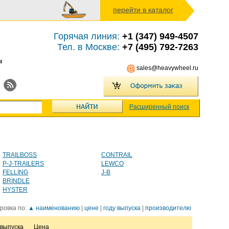
перейти в каталог
Горячая линия:
+1 (347) 949-4507
Тел. в Москве:
+7 (495) 792-7263
ы
sales@heavywheel.ru
Расширенный поиск
TRAILBOSS
CONTRAIL
P-J-TRAILERS
LEWCO
FELLING
J-B
BRINDLE
HYSTER
ровка по:
▲ наименованию
|
цене
|
году выпуска
|
производителю
 выпуска
Цена