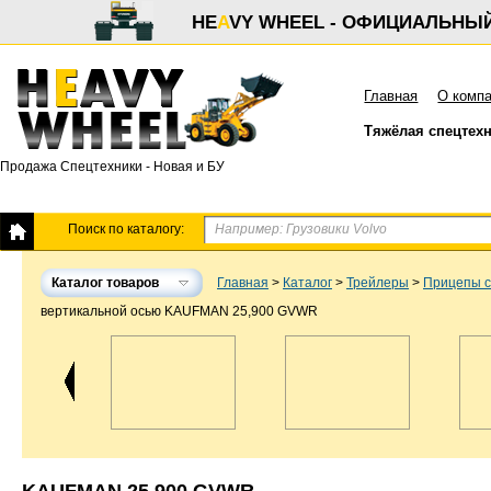
HE
A
VY WHEEL - ОФИЦИАЛЬНЫ
Главная
О комп
Тяжёлая спецтех
Продажа Спецтехники - Новая и БУ
Поиск по каталогу:
Каталог товаров
Главная
>
Каталог
>
Трейлеры
>
Прицепы с
вертикальной осью KAUFMAN 25,900 GVWR