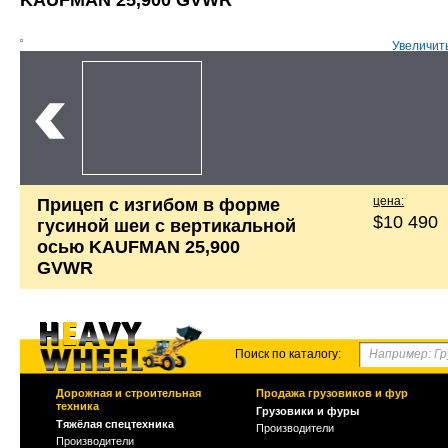
KAUFMAN 25,900 GVWR
Увеличит
цена:
Прицеп с изгибом в форме
$10 490
гусиной шеи с вертикальной
осью KAUFMAN 25,900
GVWR
Поиск по каталогу:
Дорожная и строительная
Продажа грузовиков и фур
техника
Грузовики и фуры
Тяжёлая спецтехника
Производители
Производители