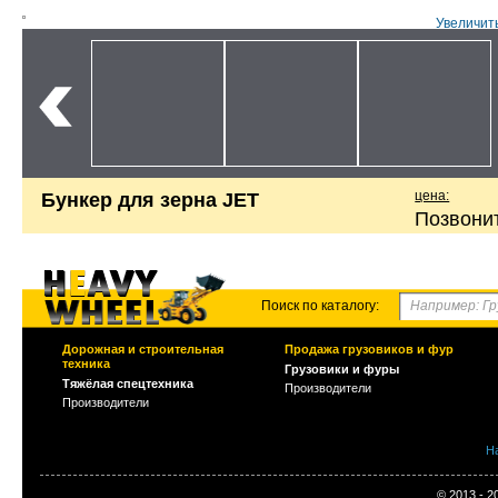
Увеличит
цена:
Бункер для зерна JET
Позвони
Поиск по каталогу:
Дорожная и строительная
Продажа грузовиков и фур
техника
Грузовики и фуры
Тяжёлая спецтехника
Производители
Производители
Н
© 2013 - 