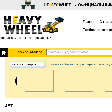
HE
A
VY WHEEL - ОФИЦИАЛЬНЫ
Главная
О комп
Тяжёлая спецтех
Продажа Спецтехники - Новая и БУ
Поиск по каталогу:
Каталог товаров
Главная
>
Каталог
>
Трейлеры
>
Бункеры д
JET