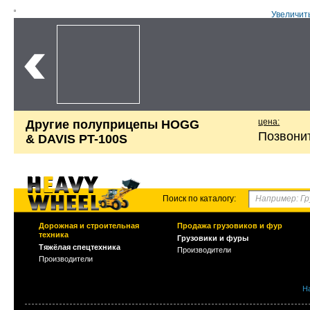
Увеличит
цена:
Другие полуприцепы HOGG
Позвони
& DAVIS PT-100S
Поиск по каталогу:
Дорожная и строительная
Продажа грузовиков и фур
техника
Грузовики и фуры
Тяжёлая спецтехника
Производители
Производители
Н