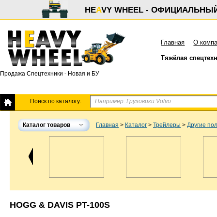
HE
A
VY WHEEL - ОФИЦИАЛЬНЫ
Главная
О комп
Тяжёлая спецтех
Продажа Спецтехники - Новая и БУ
Поиск по каталогу:
Каталог товаров
Главная
>
Каталог
>
Трейлеры
>
Другие по
HOGG & DAVIS PT-100S