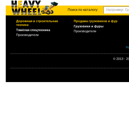
Поиск по каталогу:
Дорожная и строительная
Продажа грузовиков и фур
техника
Грузовики и фуры
Тяжёлая спецтехника
Производители
Производители
Н
© 2013 - 