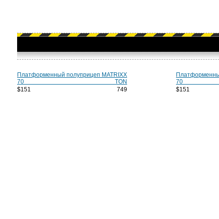
Платформенный полуприцеп MATRIXX
Платформенны
70 TON
70
$151 749
$15