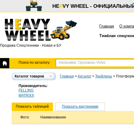
HE
A
VY WHEEL - ОФИЦИАЛЬНЫ
Главная
О комп
Тяжёлая спецтех
Продажа Спецтехники - Новая и БУ
Поиск по каталогу:
Каталог товаров
Главная
>
Каталог
>
Трейлеры
>
Платформ
Производитель:
FELLING
MATRIXX
Показать таблицей
Показать картинками
Фото
Наименование