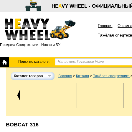
HE
A
VY WHEEL - ОФИЦИАЛЬНЫ
Главная
О комп
Тяжёлая спецтех
Продажа Спецтехники - Новая и БУ
Поиск по каталогу:
Каталог товаров
Главная
>
Каталог
>
Тяжёлая спецтехника
BOBCAT 316