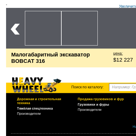
Увеличит
цена:
Малогабаритный экскаватор
$12 227
BOBCAT 316
Поиск по каталогу:
Дорожная и строительная
Продажа грузовиков и фур
техника
Грузовики и фуры
Тяжёлая спецтехника
Производители
Производители
Н