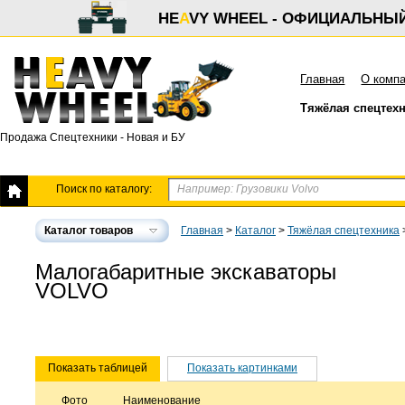
HE
A
VY WHEEL - ОФИЦИАЛЬНЫ
Главная
О комп
Тяжёлая спецтех
Продажа Спецтехники - Новая и БУ
Поиск по каталогу:
Каталог товаров
Главная
>
Каталог
>
Тяжёлая спецтехника
Малогабаритные экскаваторы
VOLVO
Показать таблицей
Показать картинками
Фото
Наименование