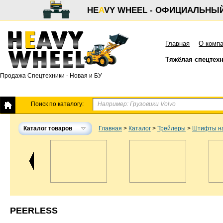
HE
A
VY WHEEL - ОФИЦИАЛЬНЫ
Главная
О комп
Тяжёлая спецтех
Продажа Спецтехники - Новая и БУ
Поиск по каталогу:
Каталог товаров
Главная
>
Каталог
>
Трейлеры
>
Штифты на
PEERLESS