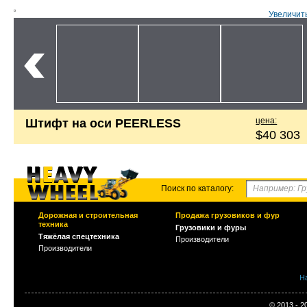
Увеличит
цена:
Штифт на оси PEERLESS
$40 303
Поиск по каталогу:
Дорожная и строительная
Продажа грузовиков и фур
техника
Грузовики и фуры
Тяжёлая спецтехника
Производители
Производители
Н
© 2013 - 