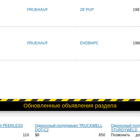
FRUEHAUF
28' PUP
198
FRUEHAUF
DVDBHPC
198
Обновленные объявления раздела
еп PEERLESS
Одноосный полуприцеп TRUCKWELL
Одноосный пол
DOT-C2
STURDYWE
110
$8 850
Позвонить д