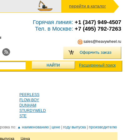
перейти в каталог
Горячая линия:
+1 (347) 949-4507
Тел. в Москве:
+7 (495) 792-7263
ы
sales@heavywheel.ru
Расширенный поиск
PEERLESS
FLOW-BOY
DUNHAM
STURDYWELD
STE
ровка по:
▲ наименованию
|
цене
|
году выпуска
|
производителю
 выпуска
Цена