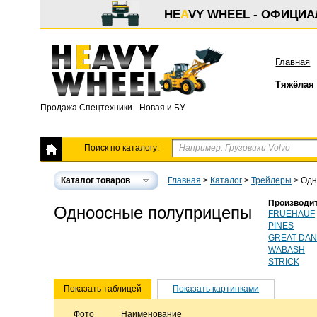
HE
A
VY WHEEL - ОФИЦИ
Главная
Тяжёлая 
Продажа Спецтехники - Новая и БУ
Поиск по каталогу:
Каталог товаров
Главная
>
Каталог
>
Трейлеры
>
Одн
Производи
Одноосные полуприцепы
FRUEHAUF
PINES
GREAT-DA
WABASH
STRICK
Показать таблицей
Показать картинками
Фото
Наименование