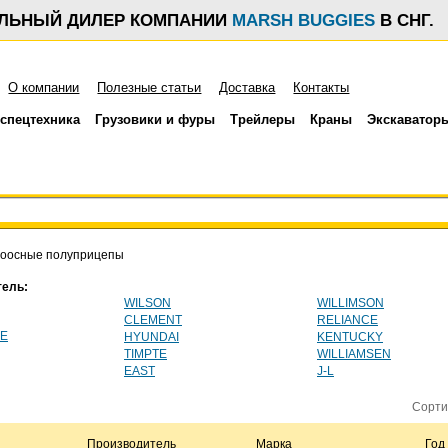
АЛЬНЫЙ ДИЛЕР КОМПАНИИ
MARSH BUGGIES
В СНГ.
О компании
Полезные статьи
Доставка
Контакты
спецтехника
Грузовики и фуры
Трейлеры
Краны
Экскаватор
оосные полуприцепы
тель:
WILSON
WILLIMSON
CLEMENT
RELIANCE
NE
HYUNDAI
KENTUCKY
TIMPTE
WILLIAMSEN
EAST
J-L
Сорти
Производитель
Марка
Год