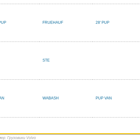
PUP
FRUEHAUF
28' PUP
STE
AN
WABASH
PUP VAN