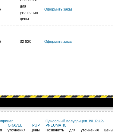
Позвонить
для
7
Оформить заказ
уточнения
цены
8
$2 820
Оформить заказ
уприцеп
Одноосный полуприцеп J&L PUP-
LD GRAVEL PUP
PNEUMATIC
ля уточнения цены
Позвонить для уточнения цены