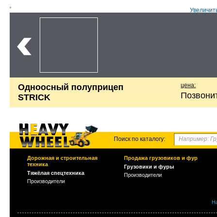
Увеличит
цена:
Одноосный полуприцеп
Позвони
STRICK
Поиск по каталогу:
Дорожная и строительная
Продажа грузовиков и фур
техника
Грузовики и фуры
Тяжёлая спецтехника
Производители
Производители
Н