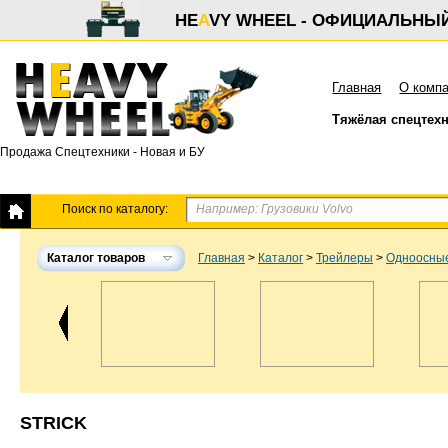
HE
A
VY WHEEL - ОФИЦИАЛЬНЫ
Главная
О комп
Тяжёлая спецтех
Продажа Спецтехники - Новая и БУ
Поиск по каталогу:
Каталог товаров
Главная
>
Каталог
>
Трейлеры
>
Одноосны
STRICK