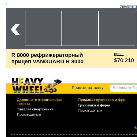
Увеличит
цена:
R 8000 рефрижераторный
$70 210
прицеп VANGUARD R 8000
Поиск по каталогу:
Дорожная и строительная
Продажа грузовиков и фур
техника
Грузовики и фуры
Тяжёлая спецтехника
Производители
Производители
Н