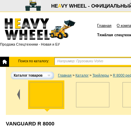
HE
A
VY WHEEL - ОФИЦИАЛЬНЫ
Главная
О комп
Тяжёлая спецтех
Продажа Спецтехники - Новая и БУ
Поиск по каталогу:
Каталог товаров
Главная
>
Каталог
>
Трейлеры
>
R 8000 р
VANGUARD R 8000