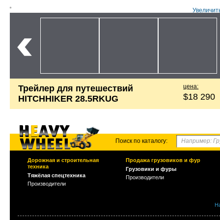
Увеличит
цена:
Трейлер для путешествий
$18 290
HITCHHIKER 28.5RKUG
Поиск по каталогу:
Дорожная и строительная
Продажа грузовиков и фур
техника
Грузовики и фуры
Тяжёлая спецтехника
Производители
Производители
Н