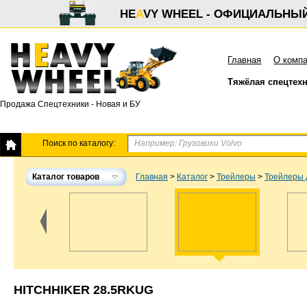
HE
A
VY WHEEL - ОФИЦИАЛЬНЫ
Главная
О комп
Тяжёлая спецтех
Продажа Спецтехники - Новая и БУ
Поиск по каталогу:
Каталог товаров
Главная
>
Каталог
>
Трейлеры
>
Трейлеры 
HITCHHIKER 28.5RKUG