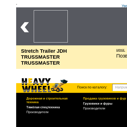
Ув
цена:
Stretch Trailer JDH
Поз
TRUSSMASTER
TRUSSMASTER
Поиск по каталогу:
Дорожная и строительная
Продажа грузовиков и фур
техника
Грузовики и фуры
Тяжёлая спецтехника
Производители
Производители