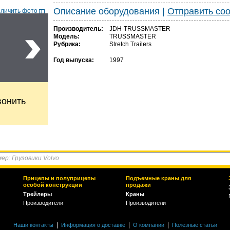
Описание оборудования
|
Отправить со
еличить фото
Производитель:
JDH-TRUSSMASTER
Модель:
TRUSSMASTER
Рубрика:
Stretch Trailers
Год выпуска:
1997
вонить
Прицепы и полуприцепы
Подъемные краны для
особой конструкции
продажи
Трейлеры
Краны
Производители
Производители
|
|
|
Наши контакты
Информация о доставке
О компании
Полезные статьи