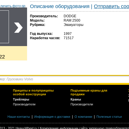
Описание оборудования
|
Отправить со
еличить фото
Производитель:
DODGE
Модель:
RAM 2500
Рубрика:
Эвакуаторы
Год выпуска:
1997
Наработка часов:
71517
22
Прицепы и полуприцепы
Подъемные краны для
особой конструкции
продажи
Трейлеры
Краны
Производители
Производители
|
|
|
Наши контакты
Информация о доставке
О компании
Полезные статьи
013 - 2021 HeavyWheel.ru | Копирование информации сайта запрещено правообладате