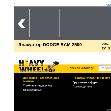
Ув
цена:
Эвакуатор DODGE RAM 2500
$9 3
Поиск по каталогу:
Дорожная и строительная
Продажа грузовиков и фур
техника
Грузовики и фуры
Тяжёлая спецтехника
Производители
Производители
© 2