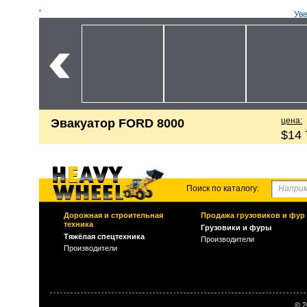
Ув
цена:
Эвакуатор FORD 8000
$14 
Поиск по каталогу:
Дорожная и строительная
Продажа грузовиков и фур
техника
Грузовики и фуры
Тяжёлая спецтехника
Производители
Производители
© 2