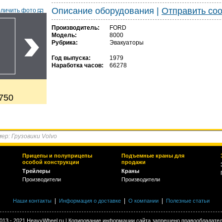
Описание оборудования
|
Отправить со
еличить фото
Производитель:
FORD
Модель:
8000
Рубрика:
Эвакуаторы
Год выпуска:
1979
Наработка часов:
66278
750
Прицепы и полуприцепы
Подъемные краны для
особой конструкции
продажи
Трейлеры
Краны
Производители
Производители
|
|
|
Наши контакты
Информация о доставке
О компании
Полезные статьи
013 - 2021 HeavyWheel.ru | Копирование информации сайта запрещено правообладате