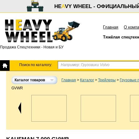
HE
A
VY WHEEL - ОФИЦИАЛЬНЫ
Главная
О комп
Тяжёлая спецтех
Продажа Спецтехники - Новая и БУ
Поиск по каталогу:
Каталог товаров
Главная
>
Каталог
>
Трейлеры
>
Грузовые 
GVWR