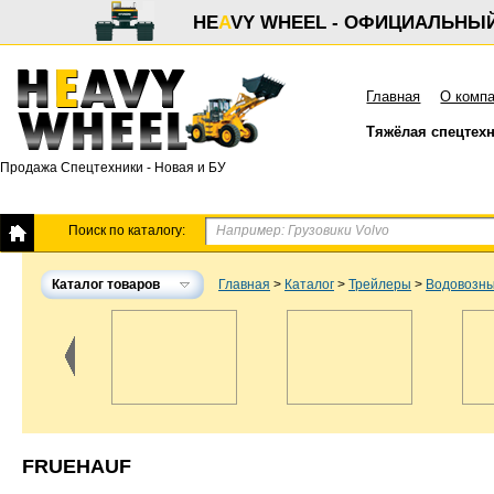
HE
A
VY WHEEL - ОФИЦИАЛЬНЫ
Главная
О комп
Тяжёлая спецтех
Продажа Спецтехники - Новая и БУ
Поиск по каталогу:
Каталог товаров
Главная
>
Каталог
>
Трейлеры
>
Водовозн
FRUEHAUF