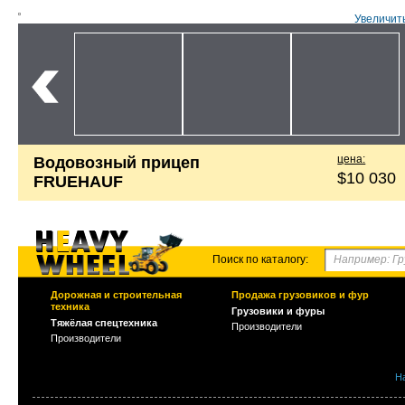
Увеличит
цена:
Водовозный прицеп
$10 030
FRUEHAUF
Поиск по каталогу:
Дорожная и строительная
Продажа грузовиков и фур
техника
Грузовики и фуры
Тяжёлая спецтехника
Производители
Производители
Н