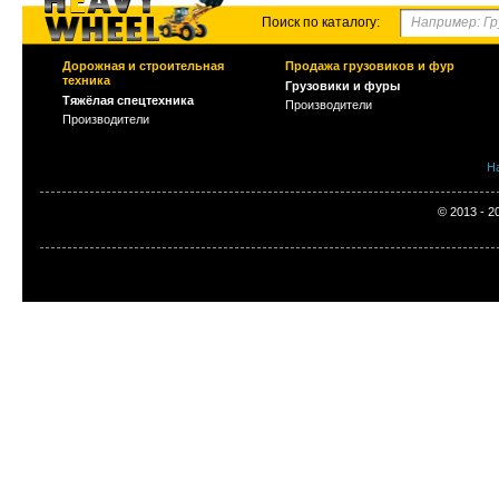
Поиск по каталогу:
Дорожная и строительная
Продажа грузовиков и фур
техника
Грузовики и фуры
Тяжёлая спецтехника
Производители
Производители
Н
© 2013 - 