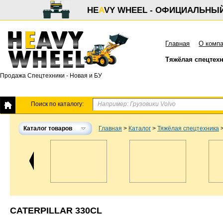
HE
A
VY WHEEL - ОФИЦИАЛЬНЫ
Главная
О комп
Тяжёлая спецтех
Продажа Спецтехники - Новая и БУ
Поиск по каталогу:
Каталог товаров
Главная
>
Каталог
>
Тяжёлая спецтехника
CATERPILLAR 330CL