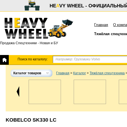
HE
A
VY WHEEL - ОФИЦИАЛЬНЫ
Главная
О комп
Тяжёлая спецтех
Продажа Спецтехники - Новая и БУ
Поиск по каталогу:
Каталог товаров
Главная
>
Каталог
>
Тяжёлая спецтехника
KOBELCO SK330 LC