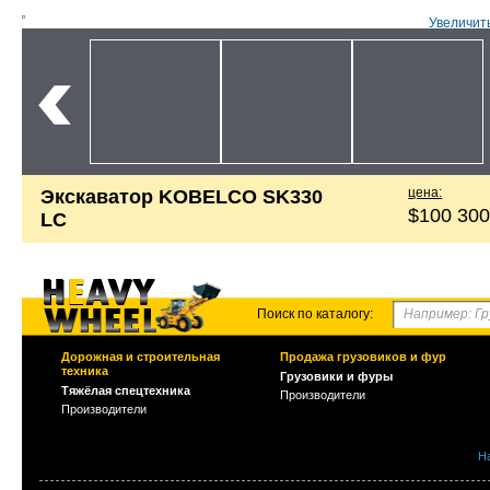
Увеличит
цена:
Экскаватор KOBELCO SK330
$100 30
LC
Поиск по каталогу:
Дорожная и строительная
Продажа грузовиков и фур
техника
Грузовики и фуры
Тяжёлая спецтехника
Производители
Производители
Н