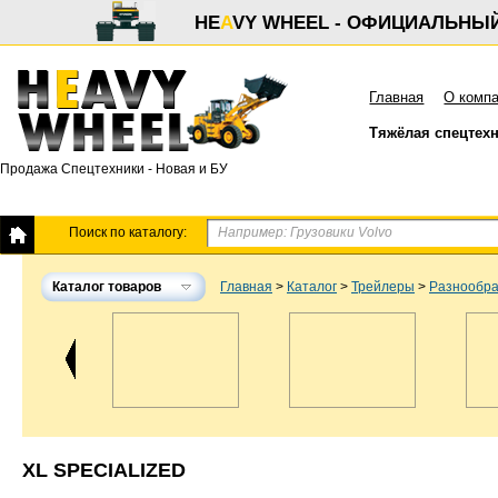
HE
A
VY WHEEL - ОФИЦИАЛЬНЫ
Главная
О комп
Тяжёлая спецтех
Продажа Спецтехники - Новая и БУ
Поиск по каталогу:
Каталог товаров
Главная
>
Каталог
>
Трейлеры
>
Разнообр
XL SPECIALIZED