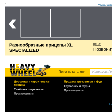
Увеличит
цена:
Разнообразные прицепы XL
Позвони
SPECIALIZED
Поиск по каталогу:
Дорожная и строительная
Продажа грузовиков и фур
техника
Грузовики и фуры
Тяжёлая спецтехника
Производители
Производители
Н