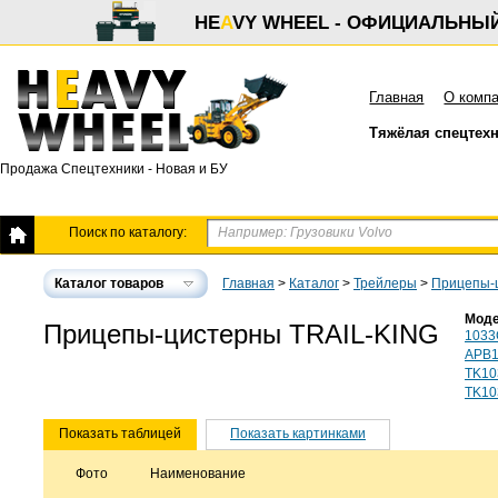
HE
A
VY WHEEL - ОФИЦИАЛЬНЫ
Главная
О комп
Тяжёлая спецтех
Продажа Спецтехники - Новая и БУ
Поиск по каталогу:
Каталог товаров
Главная
>
Каталог
>
Трейлеры
>
Прицепы-
Моде
Прицепы-цистерны TRAIL-KING
1033
APB1
TK10
TK10
Показать таблицей
Показать картинками
Фото
Наименование