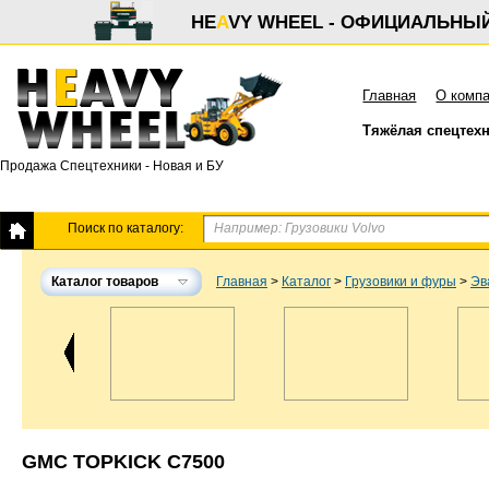
HE
A
VY WHEEL - ОФИЦИАЛЬНЫ
Главная
О комп
Тяжёлая спецтех
Продажа Спецтехники - Новая и БУ
Поиск по каталогу:
Каталог товаров
Главная
>
Каталог
>
Грузовики и фуры
>
Эв
GMC TOPKICK C7500