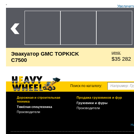
Увеличит
цена:
Эвакуатор GMC TOPKICK
$35 282
C7500
Поиск по каталогу:
Дорожная и строительная
Продажа грузовиков и фур
техника
Грузовики и фуры
Тяжёлая спецтехника
Производители
Производители
Н