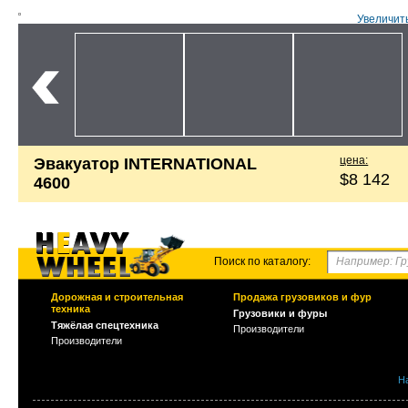
Увеличит
цена:
Эвакуатор INTERNATIONAL
$8 142
4600
Поиск по каталогу:
Дорожная и строительная
Продажа грузовиков и фур
техника
Грузовики и фуры
Тяжёлая спецтехника
Производители
Производители
Н