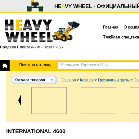
HE
A
VY WHEEL - ОФИЦИАЛЬНЫ
Главная
О комп
Тяжёлая спецтех
Продажа Спецтехники - Новая и БУ
Поиск по каталогу:
Каталог товаров
Главная
>
Каталог
>
Грузовики и фуры
>
Эв
INTERNATIONAL 4600