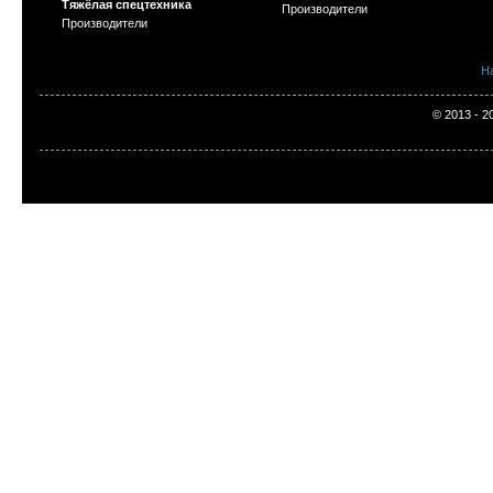
Тяжёлая спецтехника
Производители
Производители
Н
© 2013 - 