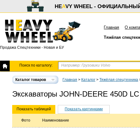
HE
A
VY WHEEL - ОФИЦИАЛЬНЫ
Главная
О комп
Тяжёлая спецтех
Продажа Спецтехники - Новая и БУ
Поиск по каталогу:
Каталог товаров
Главная
>
Каталог
>
Тяжёлая спецтехника
Экскаваторы JOHN-DEERE 450D LC
Показать таблицей
Показать картинками
Фото
Наименование